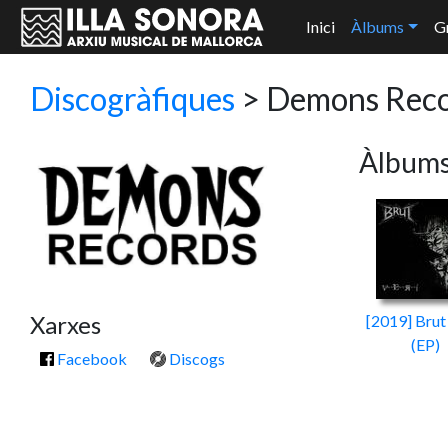
Inici
Àlbums
G
Discogràfiques
> Demons Reco
Àlbum
Xarxes
[2019] Brut 
(EP)
Facebook
Discogs