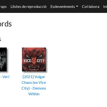
rups
Llistes de reproducció
Esdeveniments
Col·labora
In
rds
s
- Verí
[2021] Vulgar
Chaos (ex Vice
City) - Demons
Within