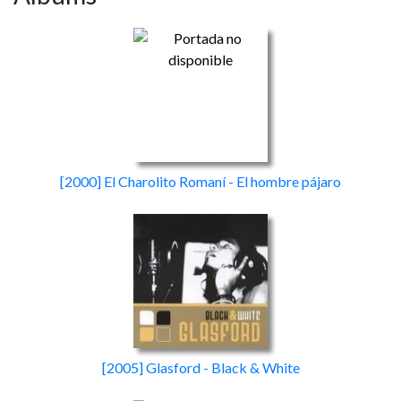
[2000] El Charolito Romaní - El hombre pájaro
[2005] Glasford - Black & White