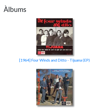
Àlbums
[1964] Four Winds and Ditto - Tijuana
(EP)