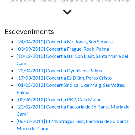
amplificador". Tanca la formació Javi, el bateria, del qual
diuen que "és un guitarrista de flamenc, al qual enganarem
per que toqués la bateria".
El seu Punk accelerat i directe a la jugular es nodreix
Esdeveniments
principalment de bandes de Punk espanyol com Lendakaris
[24/04/2010] Concert a Mr. Jones, Son Servera
Muertos, R.I.P., Commando 9mm o M.C.D. però fent
[03/09/2010] Concert a Fraguel Rock, Palma
concessions cap a altres estils com el Rock 'n Roll o el
[10/12/2010] Concert a Bar Son Llaüt, Santa Maria del
Hardcore més clàssic. Destaquen cançons com "Hijos de
Camí
puta", "Jódete, cabrón" (amb les veus femenines de Susana)
[22/04/2011] Concert a Dyonisios, Palma
o "Foraster", on ataquen amb contundència "a esa puta
[17/03/2012] Concert a Es Diürn, Porto Cristo
gente que se cree muy liberal pero que practica el fascimo
[01/05/2012] Concert Sindical 1 de Maig, Ses Voltes,
radical" i dient, ben alt i ben clar, que "si me llamas
Palma
'foraster' eres solo un fascista". Com diuen, música feta
[02/06/2012] Concert a PK2, Cala Major
amb molta mala òstia, "ideal per conduir per l'autopista en
[22/02/2013] Concert a Factoria de So, Santa Maria del
sentit contrari".
Camí
[06/07/2014] III Myotragus Fest, Factoria de So, Santa
Maria del Camí