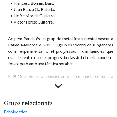
• Francesc Bonnín: Baix.
• Joan Bauzà O.: Bateria.
• Nofre Morell: Guitarra.
• Victor Forés: Guitarra.
Adipem Panda és un grup de metal instrumental nascut a
Palma, Mallorca, el 2013. El grup es nodreix de subgèneres
com l’experimental o el progressiu, i d’influències que
oscil·len entre el rock progressiu clàssic i el metal modern.
Joves, però amb una tècnica notable.
El 2013 es donen a conèixer amb una maqueta composta
per dos temes gravats casolanament on queden reflectits
els inicis del grup; i un tema en directe com a mostra del
potencial en viu. En aquells inicis, encara en format trio i
sense baixista, ja tenien clar que volien transmetre tot tipus
Grups relacionats
de sentiments o sensacions mitjançant la música, a través
Echolocation
de l’experimentació i sense veu o lletra. A finals d’any, amb