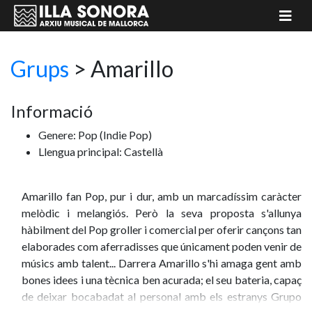
Grups
>
Amarillo
Informació
Genere: Pop
(Indie Pop)
Llengua principal: Castellà
Amarillo fan Pop, pur i dur, amb un marcadíssim caràcter
melòdic i melangiós. Però la seva proposta s'allunya
hàbilment del Pop groller i comercial per oferir cançons tan
elaborades com aferradisses que únicament poden venir de
músics amb talent... Darrera Amarillo s'hi amaga gent amb
bones idees i una tècnica ben acurada; el seu bateria, capaç
de deixar bocabadat al personal amb els estranys Grupo