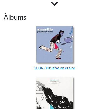
Anviwo, és un clar exemple del que estic dient.
Àlbums
2004 - Piruetas en el aire