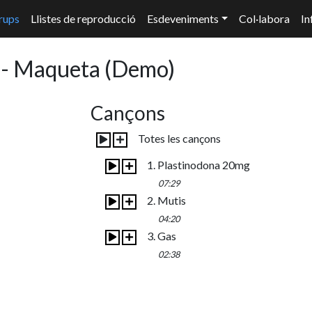
rups
Llistes de reproducció
Esdeveniments
Col·labora
In
 - Maqueta
(Demo)
Cançons
Totes les cançons
1. Plastinodona 20mg
07:29
2. Mutis
04:20
3. Gas
02:38