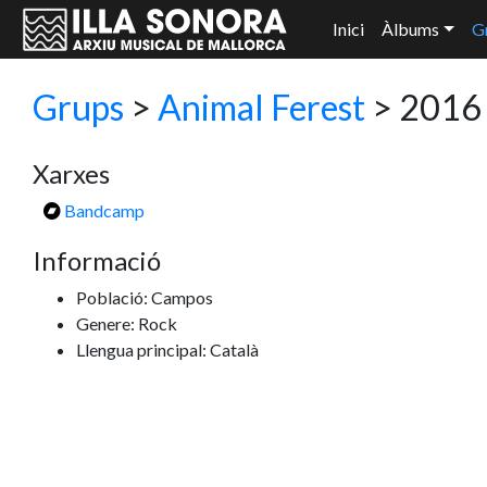
Inici
Àlbums
G
Grups
>
Animal Ferest
> 2016
Xarxes
Bandcamp
Informació
Població: Campos
Genere: Rock
Llengua principal: Català