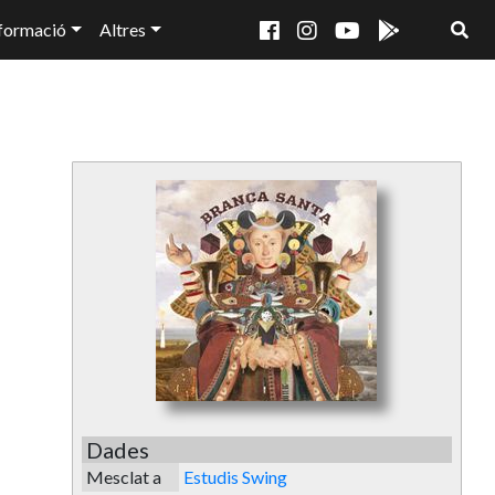
formació
Altres
Dades
Mesclat a
Estudis Swing