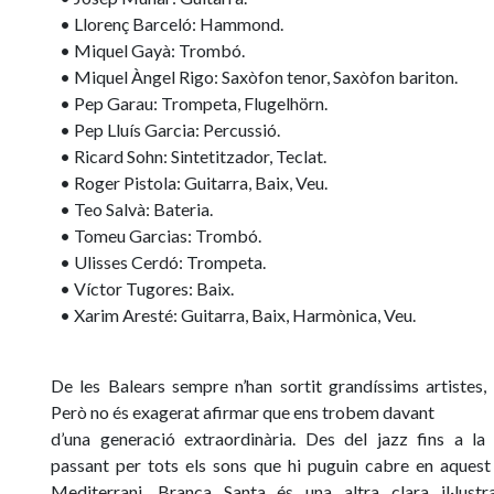
• Llorenç Barceló: Hammond.
• Miquel Gayà: Trombó.
• Miquel Àngel Rigo: Saxòfon tenor, Saxòfon bariton.
• Pep Garau: Trompeta, Flugelhörn.
• Pep Lluís Garcia: Percussió.
• Ricard Sohn: Sintetitzador, Teclat.
• Roger Pistola: Guitarra, Baix, Veu.
• Teo Salvà: Bateria.
• Tomeu Garcias: Trombó.
• Ulisses Cerdó: Trompeta.
• Víctor Tugores: Baix.
• Xarim Aresté: Guitarra, Baix, Harmònica, Veu.
De les Balears sempre n’han sortit grandíssims artistes,
Però no és exagerat afirmar que ens trobem davant
d’una generació extraordinària. Des del jazz fins a la 
passant per tots els sons que hi puguin cabre en aquest 
Mediterrani, Branca Santa és una altra clara il·lustr