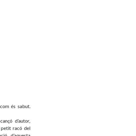
 com és sabut.
cançó d’autor,
petit racó del
ació d’aquesta