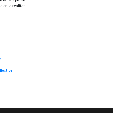
 en la realitat
 mapa des d’on
ivint a Mallorca
cedències, tots
final, un grapat
celebrar l’amor
demà. És a dir,
e
ada deixant una
lective
la, aquestes
mes plenes de
a parts iguals.
cs i un artista
 mutu, abraçats
malalt cada dia