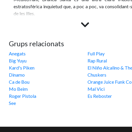
estratosfèrica inquietud que, a poc a poc, va consolidant-se
de les illes.
Branca Santa, més que una banda però, és una matriu o un
es pot explicar gran part de l’explosió artística que s’està v
i que esquitxa de ple Barcelona. Músics de diferents pro
Grups relacionats
ells irrepetibles, per fi junts vibrant el mateix uníson. Al 
Anegats
Full Play
d’amics enyorats trobant-se en un estudi de gravació per 
Big Yuyu
Rap Rural
que els uneix tot improvisant música com si no hi hagués 
Kard's Piken
El Niño Alcalino & Th
fent allò que més els agrada, en total llibertat i a la veg
Dinamo
Chuskers
foto de família històrica pel record.
Ca de Bou
Orange Juice Funk Col
Mo Beim
Mal Vici
Amb l’experiència audiovisual sempre en primer p
Roger Pistola
Es Reboster
improvisacions han esdevingut finalment cançons enor
See
matisos i textures que transpiren sensibilitat i brutalitat 
Música negra, blanca... sabors d’aquí, d’allà... Tretze músi
visual deixant-se anar, generosos, agermanats pel respecte
en el caliu de la tribu i fent pinya en front d’aquest món 