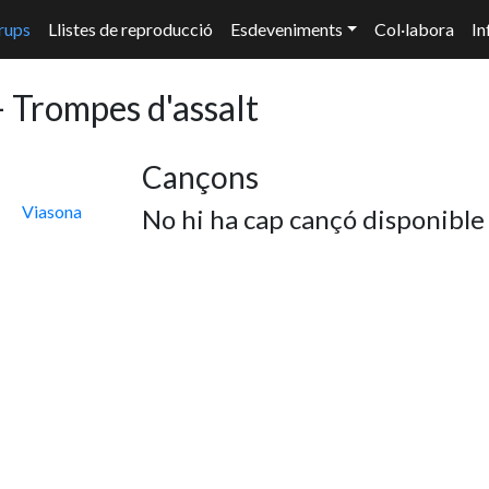
rups
Llistes de reproducció
Esdeveniments
Col·labora
In
 Trompes d'assalt
Cançons
Viasona
No hi ha cap cançó disponible