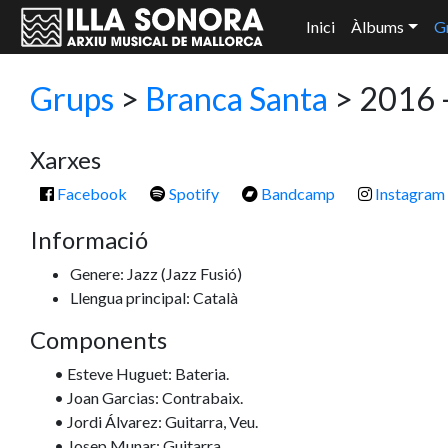
Inici
Àlbums
G
Grups
>
Branca Santa
> 2016 -
Xarxes
Facebook
Spotify
Bandcamp
Instagram
Informació
Genere: Jazz
(Jazz Fusió)
Llengua principal: Català
Components
• Esteve Huguet: Bateria.
• Joan Garcias: Contrabaix.
• Jordi Álvarez: Guitarra, Veu.
• Josep Munar: Guitarra.