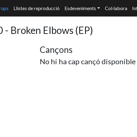
rups
Llistes de reproducció
Esdeveniments
Col·labora
In
0 - Broken Elbows
(EP)
Cançons
No hi ha cap cançó disponible