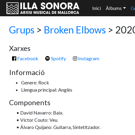
Inici
Àlbums
G
Grups
>
Broken Elbows
> 202
Xarxes
Facebook
Spotify
Instagram
Informació
Genere: Rock
Llengua principal: Anglès
Components
• David Navarro: Baix.
• Víctor Couto: Veu.
• Álvaro Quijano: Guitarra, Sintetitzador.