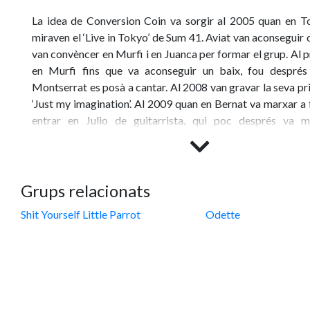
La idea de Conversion Coin va sorgir al 2005 quan en To
miraven el ‘Live in Tokyo’ de Sum 41. Aviat van aconseguir d
van convèncer en Murfi i en Juanca per formar el grup. Al p
en Murfi fins que va aconseguir un baix, fou després
Montserrat es posà a cantar. Al 2008 van gravar la seva 
‘Just my imagination’. Al 2009 quan en Bernat va marxar a fo
entrar en Julio de guitarrista, qui poc després va ma
incorporació fou en Bernat Garí al teclat amb qui gra
maqueta ‘On a Roll’ al 2009, que no pogueren editar en fís
recursos. Final ment Conversion Coin es dissolgué un any de
Grups relacionats
Shit Yourself Little Parrot
Odette