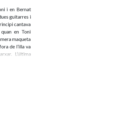
ni i en Bernat
ues guitarres i
rincipi cantava
 quan en Toni
primera maqueta
ra de l’illa va
rxar. L’última
varen l'última
ic per falta de
sprés, al 2010.