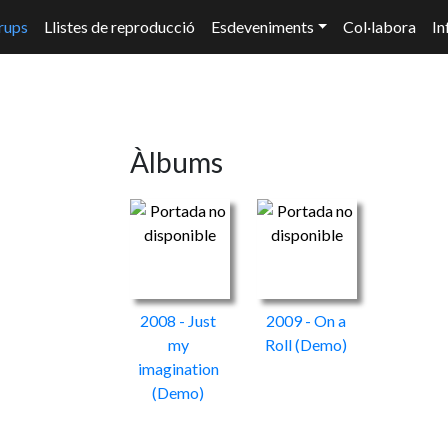
rups
Llistes de reproducció
Esdeveniments
Col·labora
In
Àlbums
2008 - Just
2009 - On a
my
Roll
(Demo)
imagination
(Demo)