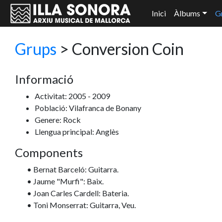
Inici
Àlbums
G
Grups
>
Conversion Coin
Informació
Activitat: 2005 - 2009
Població: Vilafranca de Bonany
Genere: Rock
Llengua principal: Anglès
Components
• Bernat Barceló: Guitarra.
• Jaume "Murfi": Baix.
• Joan Carles Cardell: Bateria.
• Toni Monserrat: Guitarra, Veu.