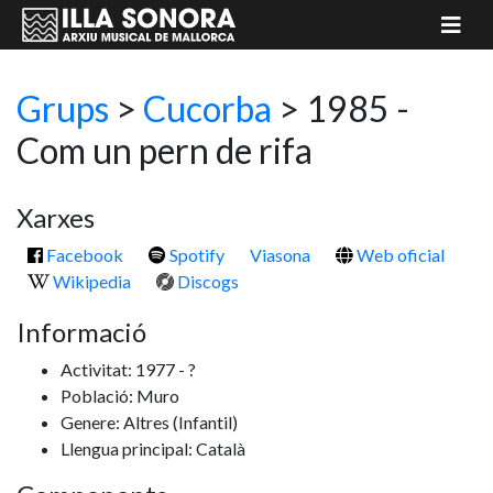
Grups
>
Cucorba
> 1985 -
Com un pern de rifa
Xarxes
Facebook
Spotify
Viasona
Web oficial
Wikipedia
Discogs
Informació
Activitat: 1977 - ?
Població: Muro
Genere: Altres
(Infantil)
Llengua principal: Català