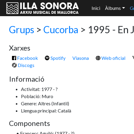
Inici
Àlbums
G
Grups
>
Cucorba
> 1995 - En J
Xarxes
Facebook
Spotify
Viasona
Web oficial
Discogs
Informació
Activitat: 1977 - ?
Població: Muro
Genere: Altres
(Infantil)
Llengua principal: Català
Components
• Francesc Aguiló: (1977 - ?).