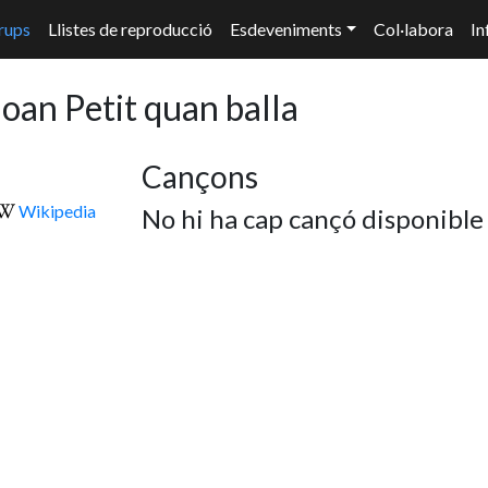
rups
Llistes de reproducció
Esdeveniments
Col·labora
In
oan Petit quan balla
Cançons
Wikipedia
No hi ha cap cançó disponible