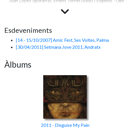
Juan López (guitarra), Ernest Torres (baix) i Eugenio "Uge"
Lopez (bateria) ens presenten "Disguise My Pain" (2011),
un treball que no sé si definir com demo o àlbum debut de
tan currat que està.
Esdeveniments
La banda no tan sols ha aconseguit una producció molt
[14 - 15/10/2007] Amic Fest, Ses Voltes, Palma
notable, sinó parir un conjunt de cançons molt madures i
[30/04/2011] Setmana Jove 2011, Andratx
variades, que tant poden reflectir influències del Heavy
Metal més clàssic com del Groove Metal de darrera
Àlbums
fornada. Cynical beuen de Metallica, de Megadeth, dels
Testament de l'època del "Low", de Godsmack o fins i tot
Pantera, enriquint el seu so també amb unes poques
pinzellades progressives i d'altres més pròpies del Rock
Alternatiu (per la veu, més que res). "Disguise My Pain" són
10 cançons - totes elles, superiors als 4 minuts de durada -
que la pròpia banda ha posat en lliure descàrrega; un disc
que, molt possiblement, agradarà i sorprendrà a tots
aquells amants de grups com els anteriorment citats.
2011 - Disguise My Pain