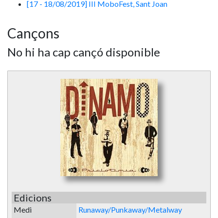
[17 - 18/08/2019] III MoboFest, Sant Joan
Cançons
No hi ha cap cançó disponible
Edicions
Medi
Runaway/Punkaway/Metalway