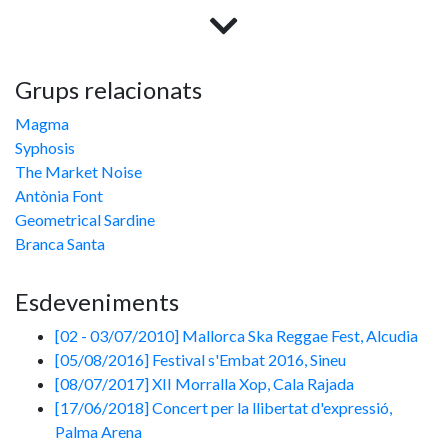
Mestissatge musical per tots costats!
Font: IEB
Grups relacionats
Magma
Syphosis
The Market Noise
Antònia Font
Geometrical Sardine
Branca Santa
Esdeveniments
[02 - 03/07/2010] Mallorca Ska Reggae Fest, Alcudia
[05/08/2016] Festival s'Embat 2016, Sineu
[08/07/2017] XII Morralla Xop, Cala Rajada
[17/06/2018] Concert per la llibertat d'expressió,
Palma Arena