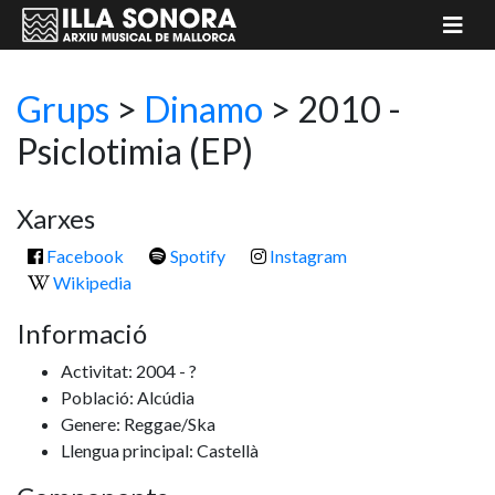
Grups
>
Dinamo
> 2010 -
Psiclotimia
(EP)
Xarxes
Facebook
Spotify
Instagram
Wikipedia
Informació
Activitat: 2004 - ?
Població: Alcúdia
Genere: Reggae/Ska
Llengua principal: Castellà