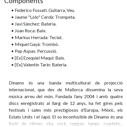
Components
• Federico Fossati: Guitarra, Veu.
• Jaume "Lolo" Cerdà: Trompeta.
• Javi Sánchez: Bateria.
• Joan Roca: Baix.
• Markus Herrada: Teclat.
• Miquel Gayà: Trombó.
• Pep Aspas: Percussió.
• [Ex] Ezequiel Maqui: Baix.
• [Ex] Valentín Tarín: Bateria.
Dinamo és una banda multicultural de projecció
internacional, que des de Mallorca dissemina la seva
música arreu del món. Fundada l’any 2004 i amb quatre
discs enregistrats al llarg de 12 anys, ha fet gires pels
festivals i sales més prestigiosos d’Europa, Mèxic, els
Estats Units i el Japó. El so inconfusible de Dinamo és una
fusió de ritmes: ska, rock, reggae, tango, cuarteto...