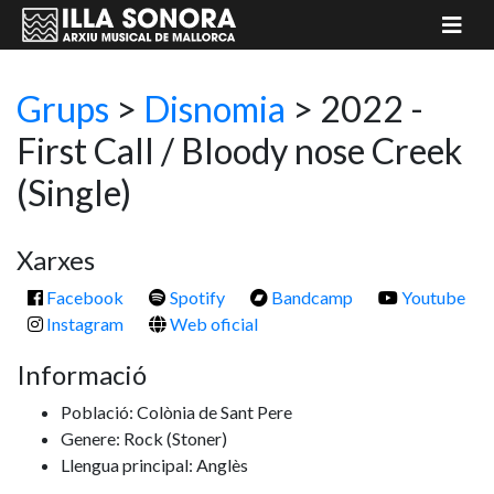
Grups
>
Disnomia
> 2022 -
First Call / Bloody nose Creek
(Single)
Xarxes
Facebook
Spotify
Bandcamp
Youtube
Instagram
Web oficial
Informació
Població: Colònia de Sant Pere
Genere: Rock
(Stoner)
Llengua principal: Anglès