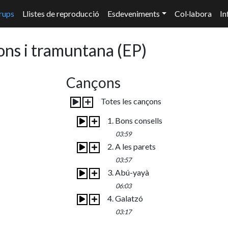
rups
Llistes de reproducció
Esdeveniments
Col·labora
In
ons i tramuntana
(EP)
Cançons
Totes les cançons
1. Bons consells
03:59
2. A les parets
03:57
3. Abú-yayà
06:03
4. Galatzó
03:17