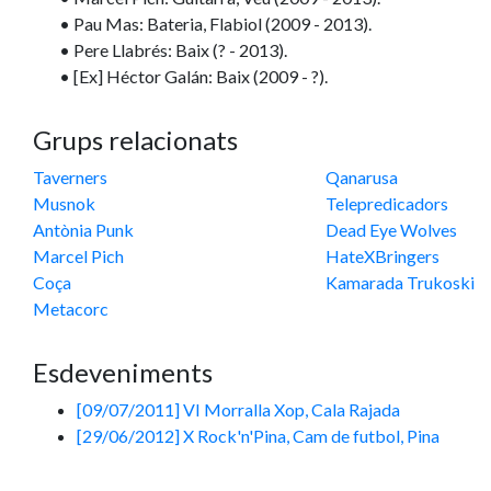
• Pau Mas: Bateria, Flabiol (2009 - 2013).
• Pere Llabrés: Baix (? - 2013).
• [Ex] Héctor Galán: Baix (2009 - ?).
Grups relacionats
Taverners
Qanarusa
Musnok
Telepredicadors
Antònia Punk
Dead Eye Wolves
Marcel Pich
HateXBringers
Coça
Kamarada Trukoski
Metacorc
Esdeveniments
[09/07/2011] VI Morralla Xop, Cala Rajada
[29/06/2012] X Rock'n'Pina, Cam de futbol, Pina