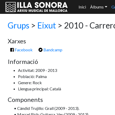
Inici
Àlbums
G
Grups
>
Eixut
> 2010 - Carrer
Xarxes
Facebook
Bandcamp
Informació
Activitat: 2009 - 2013
Població: Palma
Genere: Rock
Llengua principal: Català
Components
• Càndid Trujillo: Grall (2009 - 2013).
• Marcel Pich: Guitarra, Veu (2009 - 2013).