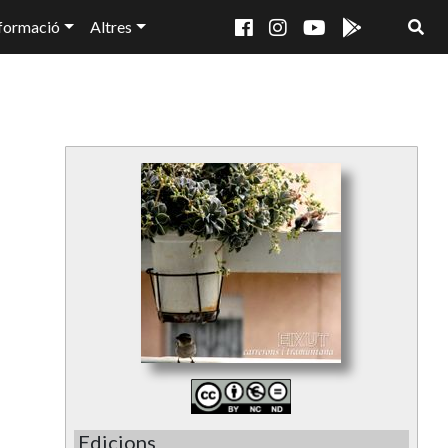
formació
Altres
Edicions