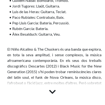
• Guillem Nadal: Bombardí, Trombó.
• Jordi Tugores: Llaüt, Guitarra.
• Luis de las Heras: Guitarra, Teclat.
• Paco Rubiales: Contrabaix, Baix.
• Pep Lluís Garcia: Bateria, Percussió.
• Rubén García: Bateria.
• Àlex Besalduch: Guitarra, Veu.
El Niño Alcalino & The Chuskers és una banda que explora,
en tota la seva amplitud, i sense complexos, la música
afroamericana contemporània. En els seus dos treballs
discogràfics Descartes (2012) i Black Music for the New
Generation (2015) s'hi poden trobar reminiscències clares
del latin soul, el funk de Nova Orleans, la música disco,
l'afrobeat o l'àcid jazz, entre moltes d'altres. Però sobretot
El Niño Alcalino & The Chuskers és una banda de directe.
Després de cinc anys d'existència i més de setanta concerts
per les Illes i per la península, la banda segueix oferint un