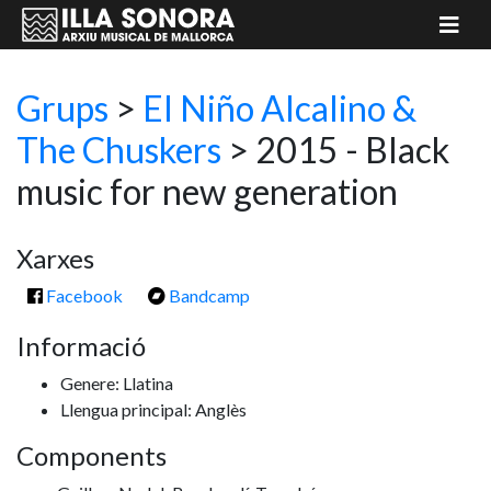
Grups
>
El Niño Alcalino &
The Chuskers
> 2015 - Black
music for new generation
Xarxes
Facebook
Bandcamp
Informació
Genere: Llatina
Llengua principal: Anglès
Components