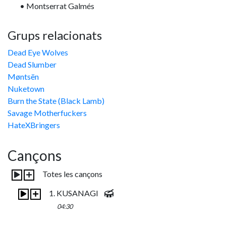
• Montserrat Galmés
Grups relacionats
Dead Eye Wolves
Dead Slumber
Møntsën
Nuketown
Burn the State (Black Lamb)
Savage Motherfuckers
HateXBringers
Cançons
Totes les cançons
1. KUSANAGI
04:30