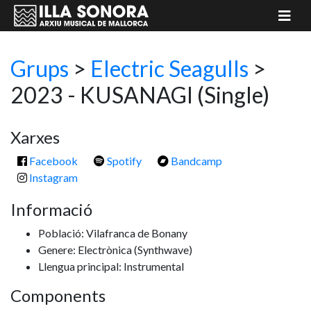
Grups
>
Electric Seagulls
>
2023 - KUSANAGI
(Single)
Xarxes
Facebook
Spotify
Bandcamp
Instagram
Informació
Població: Vilafranca de Bonany
Genere: Electrònica
(Synthwave)
Llengua principal: Instrumental
Components