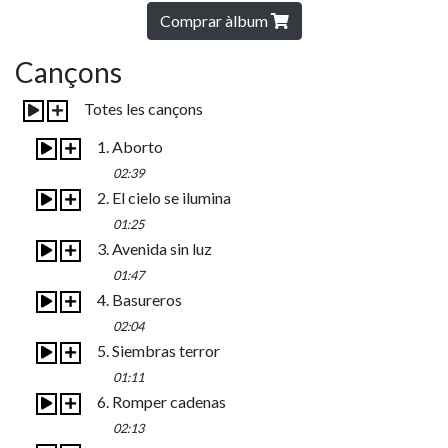
Comprar àlbum
Cançons
Totes les cançons
1. Aborto
02:39
2. El cielo se ilumina
01:25
3. Avenida sin luz
01:47
4. Basureros
02:04
5. Siembras terror
01:11
6. Romper cadenas
02:13