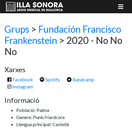
Grups
>
Fundación Francisco
Frankenstein
> 2020 - No No
No
Xarxes
Facebook
Spotify
Bandcamp
Instagram
Informació
Població: Palma
Genere: Punk/Hardcore
Llengua principal: Castellà