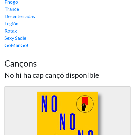
Phogo
Trance
Desenterradas
Legión
Rotax
Sexy Sadie
GoManGo!
Cançons
No hi ha cap cançó disponible