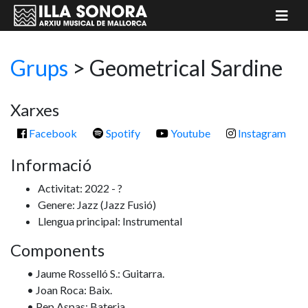
Grups
>
Geometrical Sardine
Xarxes
Facebook
Spotify
Youtube
Instagram
Informació
Activitat: 2022 - ?
Genere: Jazz
(Jazz Fusió)
Llengua principal: Instrumental
Components
• Jaume Rosselló S.: Guitarra.
• Joan Roca: Baix.
• Pep Aspas: Bateria.