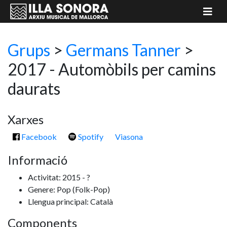
Grups
>
Germans Tanner
>
2017 - Automòbils per camins
daurats
Xarxes
Facebook
Spotify
Viasona
Informació
Activitat: 2015 - ?
Genere: Pop
(Folk-Pop)
Llengua principal: Català
Components