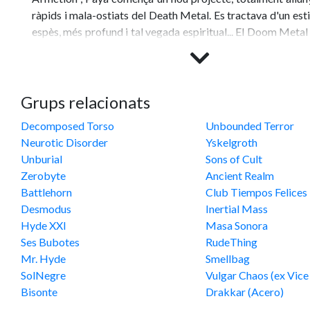
ràpids i mala-ostiats del Death Metal. Es tractava d'un esti
espès, més profund i tal vegada espiritual... El Doom Metal 
Mallorca quan, a molts d'indrets de la resta de l'Estat Esp
el que era. Juntament amb l'ajuda dels germans Garc
(guitarra) i David (bateria), procedents de l'altra banda il
Inertial Mass, el nostre protagonista comença a donar fo
Grups relacionats
sèrie de cançons que quedarien recollides a un primer EP 
Decomposed Torso
Unbounded Terror
mític "Caves of Mind" (1994). Es tractava de temes prop
Neurotic Disorder
Yskelgroth
per una versió del "Snowblind" de Black Sabbath; aquí
Unburial
Sons of Cult
banda de Doom amb trets de Death Metal, clarament insp
Zerobyte
Ancient Realm
anglès que aleshores representaven formacions com Para
Battlehorn
Club Tiempos Felices
primers, és clar), Anathema o My Dying Bride.
Desmodus
Inertial Mass
Hyde XXI
Masa Sonora
Payà deixà enrere Unbounded Terror i als germans Garci
Ses Bubotes
RudeThing
una nova formació per Golgotha. Així, l'any 1995, el grup
Mr. Hyde
Smellbag
López (veu), Iván Ramos (guitarra), Toni Soler (baix), José 
SolNegre
Vulgar Chaos (ex Vice
Rubén Alarcón (bateria) i, com no, el propi Vicente J. P
Bisonte
Drakkar (Acero)
Apadrinats per Dave Rotten propietari de l'emergent se