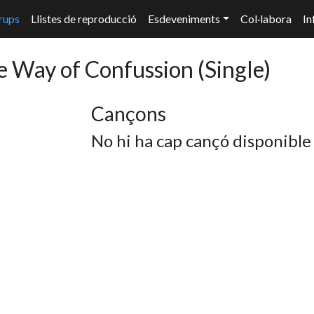
rups
Llistes de reproducció
Esdeveniments
Col·labora
In
e Way of Confussion
(Single)
Cançons
No hi ha cap cançó disponible