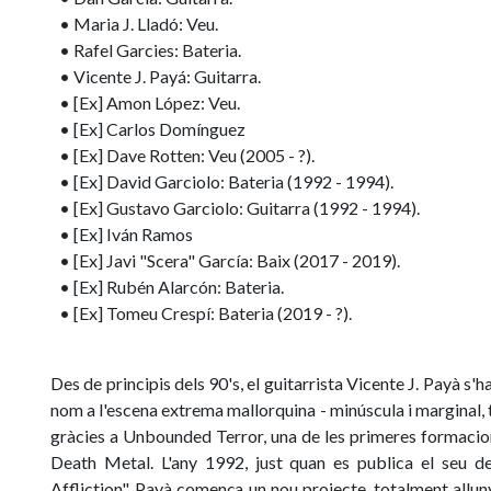
• Maria J. Lladó: Veu.
• Rafel Garcies: Bateria.
• Vicente J. Payá: Guitarra.
• [Ex] Amon López: Veu.
• [Ex] Carlos Domínguez
• [Ex] Dave Rotten: Veu (2005 - ?).
• [Ex] David Garciolo: Bateria (1992 - 1994).
• [Ex] Gustavo Garciolo: Guitarra (1992 - 1994).
• [Ex] Iván Ramos
• [Ex] Javi "Scera" García: Baix (2017 - 2019).
• [Ex] Rubén Alarcón: Bateria.
• [Ex] Tomeu Crespí: Bateria (2019 - ?).
Des de principis dels 90's, el guitarrista Vicente J. Payà s'
nom a l'escena extrema mallorquina - minúscula i marginal, t
gràcies a Unbounded Terror, una de les primeres formacio
Death Metal. L'any 1992, just quan es publica el seu 
Affliction", Payà comença un nou projecte, totalment allun