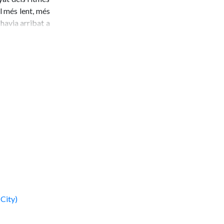
l més lent, més
havia arribat a
anyol ni sabien
iolo, Gustavo
lenca de Death,
rma a tota una
de Golgotha, el
is acompanyats
 hi trobem una
irada en el so
dise Lost (els
olo per cercar
 el formen Amón
Nuñez (teclats),
 City)
ayà (guitarra).
gell madrileny