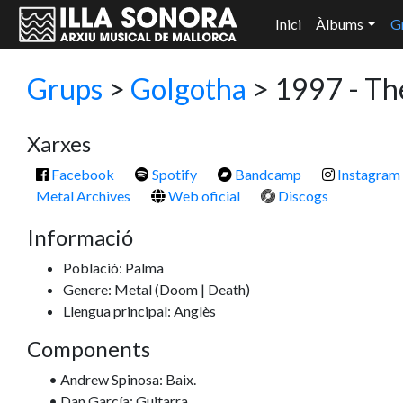
Inici
Àlbums
G
Grups
>
Golgotha
> 1997 - Th
Xarxes
Facebook
Spotify
Bandcamp
Instagram
Metal Archives
Web oficial
Discogs
Informació
Població: Palma
Genere: Metal
(Doom | Death)
Llengua principal: Anglès
Components
• Andrew Spinosa: Baix.
• Dan García: Guitarra.