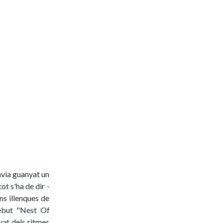
havia guanyat un
ot s'ha de dir -
ns illenques de
debut "Nest Of
yat dels ritmes