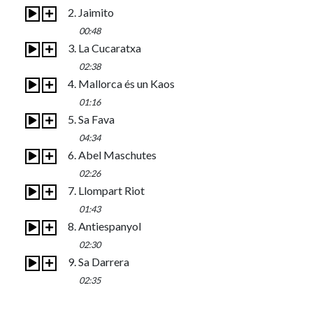
2. Jaimito
00:48
3. La Cucaratxa
02:38
4. Mallorca és un Kaos
01:16
5. Sa Fava
04:34
6. Abel Maschutes
02:26
7. Llompart Riot
01:43
8. Antiespanyol
02:30
9. Sa Darrera
02:35