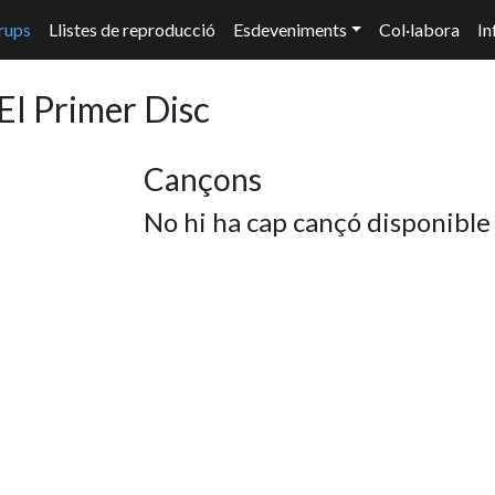
rups
Llistes de reproducció
Esdeveniments
Col·labora
In
El Primer Disc
Cançons
No hi ha cap cançó disponible