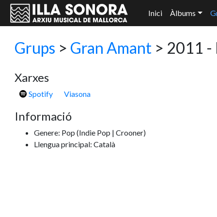
Inici
Àlbums
G
Grups
>
Gran Amant
> 2011 - 
Xarxes
Spotify
Viasona
Informació
Genere: Pop
(Indie Pop | Crooner)
Llengua principal: Català