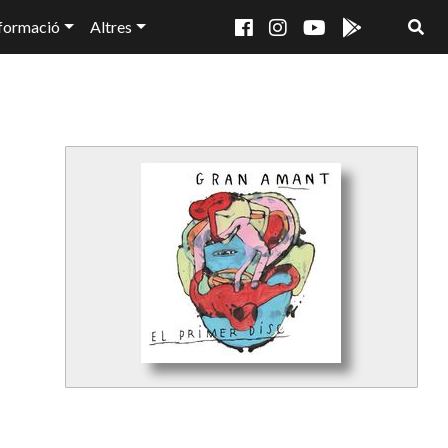
formació
Altres