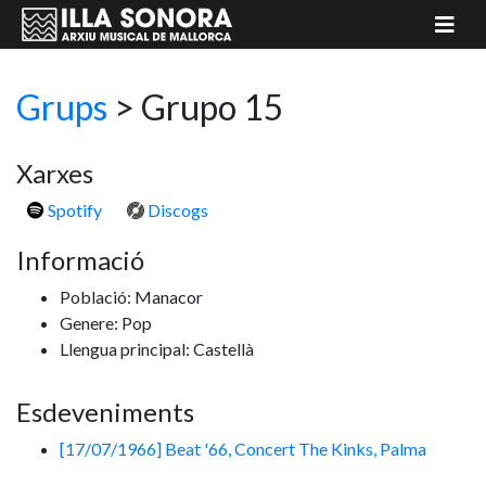
Grups
>
Grupo 15
Xarxes
Spotify
Discogs
Informació
Població: Manacor
Genere: Pop
Llengua principal: Castellà
Esdeveniments
[17/07/1966] Beat '66, Concert The Kinks, Palma