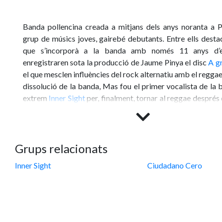
Banda pollencina creada a mitjans dels anys noranta a P
grup de músics joves, gairebé debutants. Entre ells dest
que s’incorporà a la banda amb només 11 anys d’e
enregistraren sota la producció de Jaume Pinya el disc
A gr
el que mesclen influències del rock alternatiu amb el reggae
dissolució de la banda, Mas fou el primer vocalista de la
extrem
Inner Sight
per, finalment, tornar al reggae després 
un conegut talent show televisiu.
Grups relacionats
Inner Sight
Ciudadano Cero