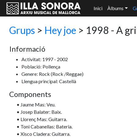
Inici
Àlbums
G
Grups
>
Hey joe
> 1998 - A gri
Informació
Activitat: 1997 - 2002
Població: Pollença
Genere: Rock
(Rock /Reggae)
Llengua principal: Castellà
Components
• Jaume Mas: Veu.
• Josep Balater: Baix.
• Llorenç Mas: Guitarra.
• Toni Cabanellas: Bateria.
• Xisco Cladera: Guitarra.