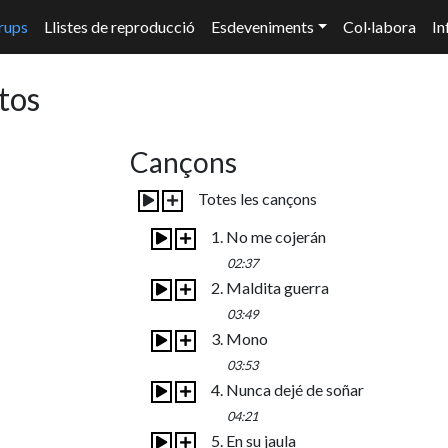
rups
Llistes de reproducció
Esdeveniments
Col·labora
In
tos
Cançons
Totes les cançons
1. No me cojerán
02:37
2. Maldita guerra
03:49
3. Mono
03:53
4. Nunca dejé de soñar
04:21
5. En su jaula