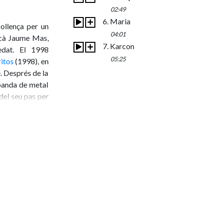
02:49
6. Maria
ollença per un
04:01
acà Jaume Mas,
7. Karcon
dat. El 1998
05:25
itos
(1998), en
. Després de la
 banda de metal
del seu pas per