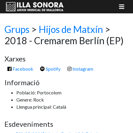
Grups
>
Hijos de Matxín
>
2018 - Cremarem Berlín
(EP)
Xarxes
Facebook
Spotify
Instagram
Informació
Població: Portocolom
Genere: Rock
Llengua principal: Català
Esdeveniments