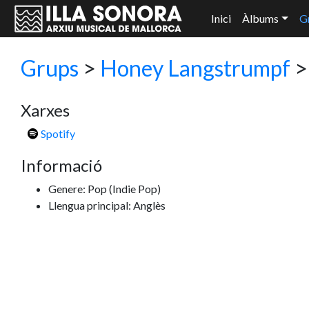
Inici
Àlbums
G
Grups
>
Honey Langstrumpf
>
Xarxes
Spotify
Informació
Genere: Pop
(Indie Pop)
Llengua principal: Anglès