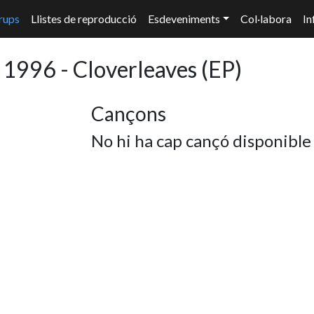
rups
Llistes de reproducció
Esdeveniments
Col·labora
In
 1996 - Cloverleaves
(EP)
Cançons
No hi ha cap cançó disponible