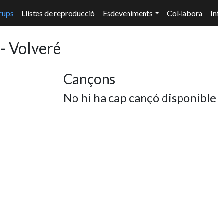
rups
Llistes de reproducció
Esdeveniments
Col·labora
In
- Volveré
Cançons
No hi ha cap cançó disponible