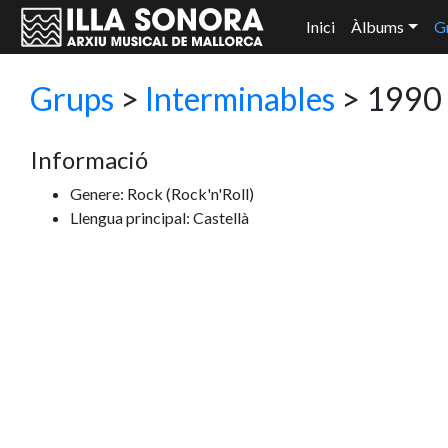
Inici
Àlbums
G
Grups
>
Interminables
> 1990 
Informació
Genere: Rock
(Rock'n'Roll)
Llengua principal: Castellà