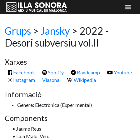
Grups
>
Jansky
> 2022 -
Desori subversiu vol.II
Xarxes
Facebook
Spotify
Bandcamp
Youtube
Instagram
Viasona
Wikipedia
Informació
Genere: Electrònica
(Experimental)
Components
• Jaume Reus
• Laia Malo: Veu.