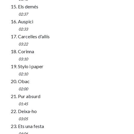
15. Els demés
02:37
16. Auspici
02:33
17. Carcelles d'allís
03:22
18. Corinna
03:10
19. Stylo i paper
02:10
20. Obac
02:00
21. Pur absurd
01:45
22. Deixa-ho
03:05
23. Ets una festa
04:06