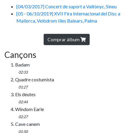
[04/03/2017] Concert de suport a Valtònyc, Sineu
[05 - 06/10/2019] XVII Fira Internacional del Disc a
Mallorca, Velòdrom Illes Balears, Palma
Comprar àlbum
Cançons
1. Badam
02:33
2. Quadre costumista
01:27
3. Els deutes
02:44
4. Windom Earle
02:27
5. Cave canem
01:50