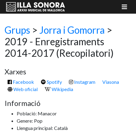
Grups
>
Jorra i Gomorra
>
2019 - Enregistraments
2014-2017
(Recopilatori)
Xarxes
Facebook
Spotify
Instagram
Viasona
Web oficial
Wikipedia
Informació
Població: Manacor
Genere: Pop
Llengua principal: Català