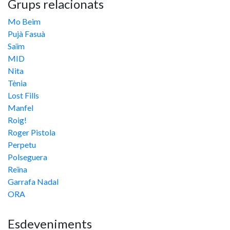
Grups relacionats
Mo Beim
Pujà Fasuà
Saïm
MID
Nita
Tènia
Lost Fills
Manfel
Roig!
Roger Pistola
Perpetu
Polseguera
Reïna
Garrafa Nadal
ORA
Esdeveniments