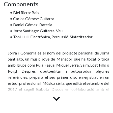
Components
• Biel Riera: Baix.
• Carlos Gómez: Guitarra.
• Daniel Gómez: Bateria.
• Jorra Santiago: Guitarra, Veu.
• Toni Llull: Electrònica, Percussió, Sintetitzador.
Jorra i Gomorra és el nom del projecte personal de Jorra
Santiago, un músic jove de Manacor que ha tocat o toca
amb grups com Pujà Fasuà, Miquel Serra, Saïm, Lost Fills o
Roig! Després d'autoeditar i autoproduir algunes
referències, preparà el seu primer disc enregistrat en un
estudi professional, Música sèria, que edità el setembre del
2017 el segell Bubota Discos en col·laboració amb el
segell català The Indian Runners.
Font: IEB