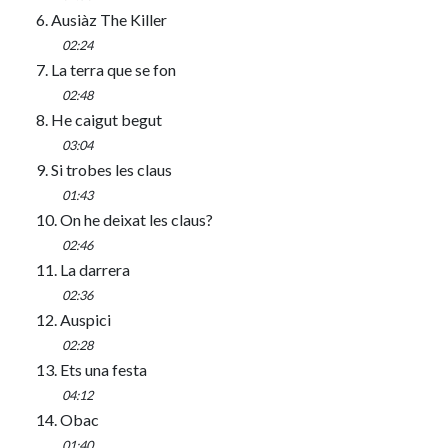
6. Ausiàz The Killer
02:24
7. La terra que se fon
02:48
8. He caigut begut
03:04
9. Si trobes les claus
01:43
10. On he deixat les claus?
02:46
11. La darrera
02:36
12. Auspici
02:28
13. Ets una festa
04:12
14. Obac
01:40