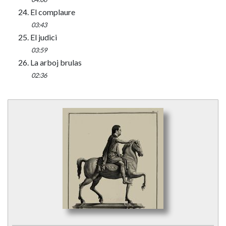
24. El complaure
03:43
25. El judici
03:59
26. La arboj brulas
02:36