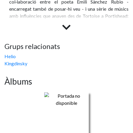
col·laboració entre el poeta Emili Sànchez Rubio -
encarregat també de posar-hi veu - i una sèrie de músics
amb influències que anaven des de Tortoise a Portishead:
David Delgado (guitarres), Curro Viera (bateria;
actualment a L'Équilibriste), Álvaro Sanz (DJ, loops i
programacions), Arnau Sureda (baix; ex-Bullshit, ex-
Bacon), Mónica Pérez (veu; Helio) i Tià Mas (video-jockey;
Grups relacionats
ex-A.N.T.I.).
Helio
Kingdinsky
"L'origen dels alfabets" fou l'únic testimoni sonor d'aquesta
col·laboració d'artistes: quatre cançons en format EP
Àlbums
enregistrades entre la primavera i l'estiu del 2008 per
Josep M. Puigserver "Púter" (Satellites) i masteritzat per
Xisco Vic (La Búsqueda). Els personalíssims texts de
Sánchez-Rubio gaudeixen aquí d'un matalàs sonor ple de
riquesa: les atmòsferes van ser cuidades fins el darrer
detall, donant com a resultat un conjunt de cançons que,
encara ara, quatre anys després, encara sonen fresques i
atractives. Poesia d'avantguarda, en definitiva, dins música