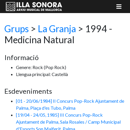
Grups
>
La Granja
> 1994 -
Medicina Natural
Informació
Genere: Rock
(Pop Rock)
Llengua principal: Castellà
Esdeveniments
[01 - 20/06/1984] II Concurs Pop-Rock Ajuntament de
Palma, Plaça d'es Tubo, Palma
[19/04 - 24/05, 1985] III Concurs Pop-Rock
Ajuntament de Palma, Sala Rosales / Camp Municipal
d'Esports Son Malferit, Palma