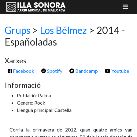
Grups
>
Los Bélmez
> 2014 -
Españoladas
Xarxes
Facebook
Spotify
Bandcamp
Youtube
Informació
Població: Palma
Genere: Rock
Llengua principal: Castellà
Corria la primavera de 2012, quan quatre amics van
començar a ajuntar-se al número 59 dels locals d’assaig de