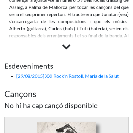
Assaig, a Palma de Mallorca, per tocar les cançons del que
seria el seu primer repertori. El tracte era que Jonatán (veu)
s’encarregaria de les composicions i que els músics;
Alberto (guitarra), Carlos (baix) i Tuti (bateria), serien els
responsables dels arranjaments i el so final de la banda. Al
novembre del mateix any debutaven en directe a la Sala
Vamp. Des de llavors les actuacions en directe van ser
prodigant-se, compartint escenari amb diferents bandes
de l’illa.
Esdeveniments
[29/08/2015] XXI Rock'n'Rostoll, Maria de la Salut
Amb el canvi d’any es va fer urgent la necessitat de
registrar els temes en estudi amb la finalitat de poder
Cançons
promocionar la seva música a nivell d’emissores de ràdio,
blocs, etc. Durant tot el 2013, s’alternen les sessions
No hi ha cap cançó disponible
d’enregistrament amb els concerts. El que en principi havia
de ser una maqueta, a la vista d’uns resultats sonors
compactes i amb uns arranjaments que deixen satisfets al
grup, es converteixen en el que seria el seu primer disc