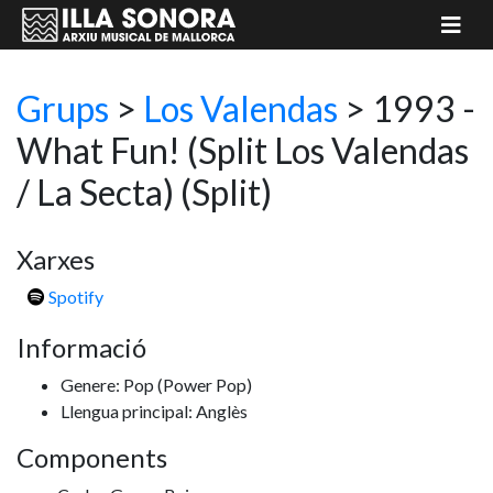
Grups
>
Los Valendas
> 1993 -
What Fun! (Split Los Valendas
/ La Secta)
(Split)
Xarxes
Spotify
Informació
Genere: Pop
(Power Pop)
Llengua principal: Anglès
Components