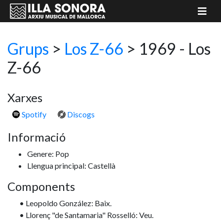
Grups
>
Los Z-66
> 1969 - Los
Z-66
Xarxes
Spotify
Discogs
Informació
Genere: Pop
Llengua principal: Castellà
Components
• Leopoldo González: Baix.
• Llorenç "de Santamaria" Rosselló: Veu.