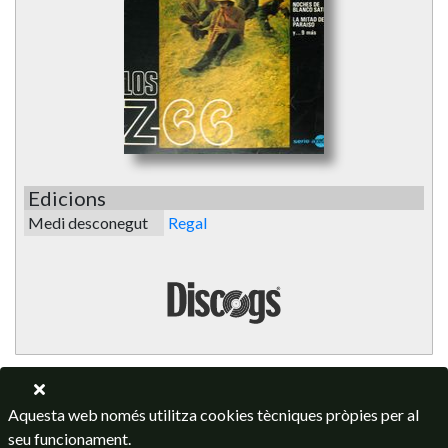
Edicions
Medi desconegut
Regal
Aquesta web només utilitza cookies tècniques pròpies per al
seu funcionament.