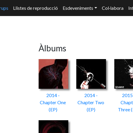
rups
Llistes de reproducció
Esdeveniments
Col·labora
In
Àlbums
2014 -
2014 -
2015
Chapter One
Chapter Two
Chapt
(EP)
(EP)
Three