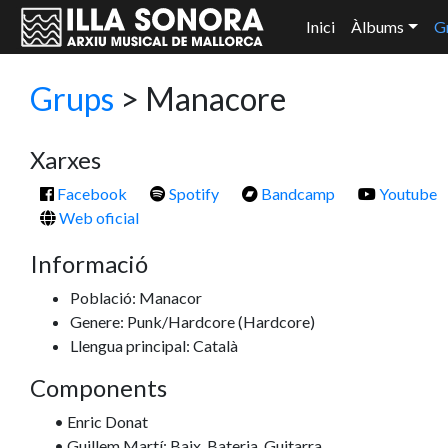
Inici
Àlbums
G
Grups
>
Manacore
Xarxes
Facebook
Spotify
Bandcamp
Youtube
Web oficial
Informació
Població: Manacor
Genere: Punk/Hardcore
(Hardcore)
Llengua principal: Català
Components
• Enric Donat
• Guillem Martí: Baix, Bateria, Guitarra.