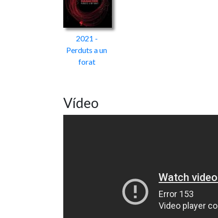
2021 -
Perduts a un
forat
Vídeo