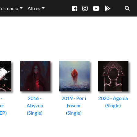
formació
Altres
 -
2016 -
2019 - Por i
2020 - Agonia
er
Abyzou
Foscor
(Single)
(EP)
(Single)
(Single)