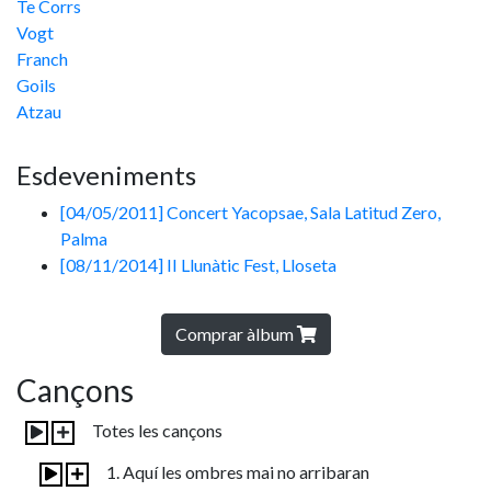
Te Corrs
Vogt
Franch
Goils
Atzau
Esdeveniments
[04/05/2011] Concert Yacopsae, Sala Latitud Zero,
Palma
[08/11/2014] II Llunàtic Fest, Lloseta
Comprar àlbum
Cançons
Totes les cançons
1. Aquí les ombres mai no arribaran