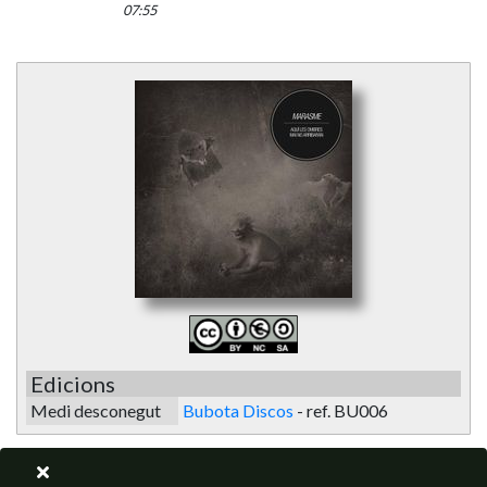
07:55
Edicions
Medi desconegut
Bubota Discos
-
ref. BU006