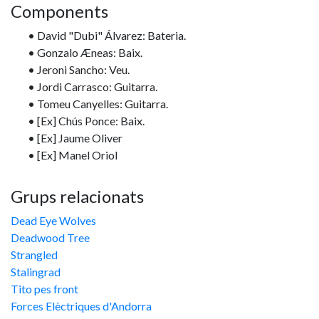
Components
• David "Dubi" Álvarez: Bateria.
• Gonzalo Æneas: Baix.
• Jeroni Sancho: Veu.
• Jordi Carrasco: Guitarra.
• Tomeu Canyelles: Guitarra.
• [Ex] Chús Ponce: Baix.
• [Ex] Jaume Oliver
• [Ex] Manel Oriol
Grups relacionats
Dead Eye Wolves
Deadwood Tree
Strangled
Stalingrad
Tito pes front
Forces Elèctriques d'Andorra