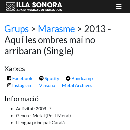
Grups
>
Marasme
> 2013 -
Aquí les ombres mai no
arribaran
(Single)
Xarxes
Facebook
Spotify
Bandcamp
Instagram
Viasona
Metal Archives
Informació
Activitat: 2008 - ?
Genere: Metal
(Post Metal)
Llengua principal: Català