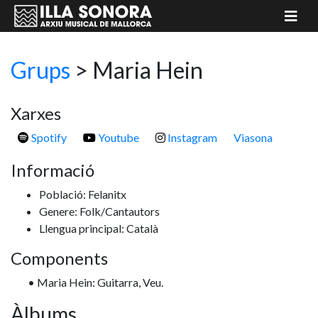
Grups
>
Maria Hein
Xarxes
Spotify
Youtube
Instagram
Viasona
Informació
Població: Felanitx
Genere: Folk/Cantautors
Llengua principal: Català
Components
• Maria Hein: Guitarra, Veu.
Àlbums