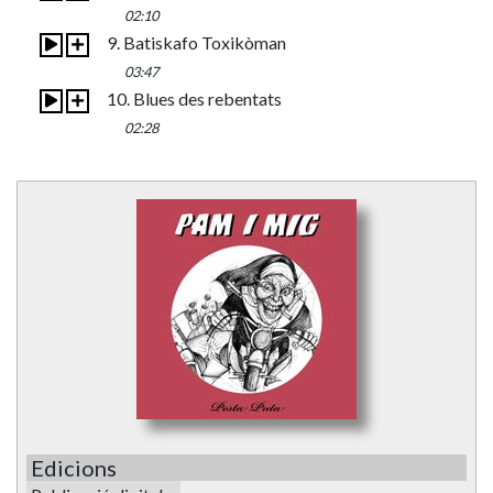
02:10
9. Batiskafo Toxikòman
03:47
10. Blues des rebentats
02:28
Edicions