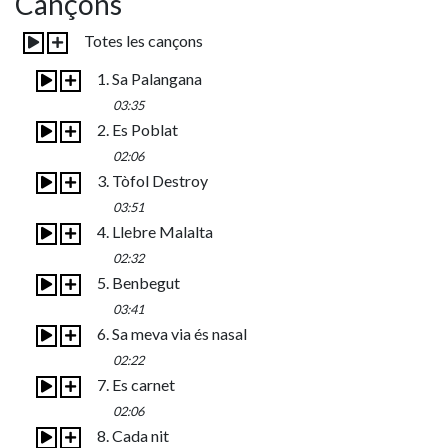
Cançons
Totes les cançons
1. Sa Palangana
03:35
2. Es Poblat
02:06
3. Tòfol Destroy
03:51
4. Llebre Malalta
02:32
5. Benbegut
03:41
6. Sa meva via és nasal
02:22
7. Es carnet
02:06
8. Cada nit