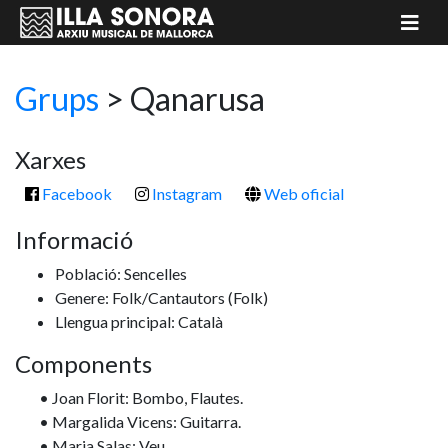
Grups
>
Qanarusa
Xarxes
Facebook
Instagram
Web oficial
Informació
Població: Sencelles
Genere: Folk/Cantautors
(Folk)
Llengua principal: Català
Components
• Joan Florit: Bombo, Flautes.
• Margalida Vicens: Guitarra.
• Maria Salas: Veu.