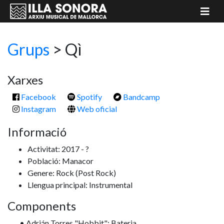
Grups
>
Qì
Xarxes
Facebook
Spotify
Bandcamp
Instagram
Web oficial
Informació
Activitat: 2017 - ?
Població: Manacor
Genere: Rock
(Post Rock)
Llengua principal: Instrumental
Components
• Adrián Torres "Hobbit": Bateria.