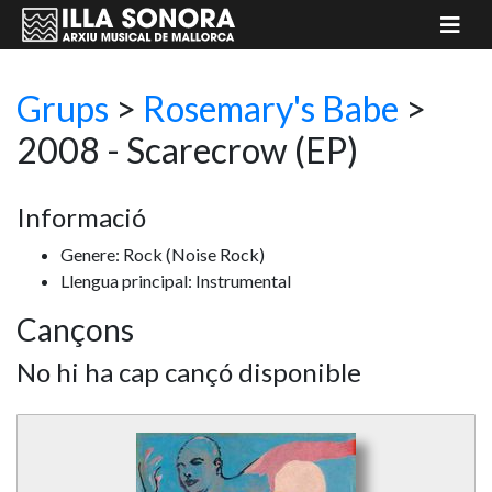
Grups
>
Rosemary's Babe
>
2008 - Scarecrow
(EP)
Informació
Genere: Rock
(Noise Rock)
Llengua principal: Instrumental
Cançons
No hi ha cap cançó disponible