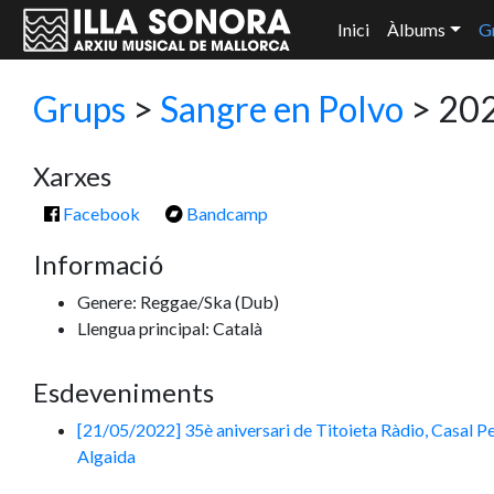
Inici
Àlbums
G
Grups
>
Sangre en Polvo
> 202
Xarxes
Facebook
Bandcamp
Informació
Genere: Reggae/Ska
(Dub)
Llengua principal: Català
Esdeveniments
[21/05/2022] 35è aniversari de Titoieta Ràdio, Casal Pe
Algaida