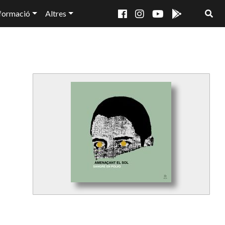
formació
Altres