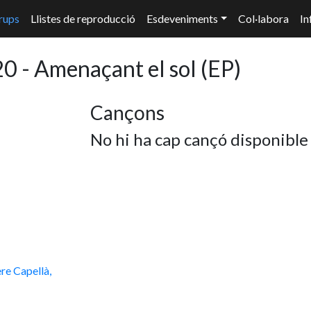
rups
Llistes de reproducció
Esdeveniments
Col·labora
In
0 - Amenaçant el sol
(EP)
Cançons
No hi ha cap cançó disponible
re Capellà,