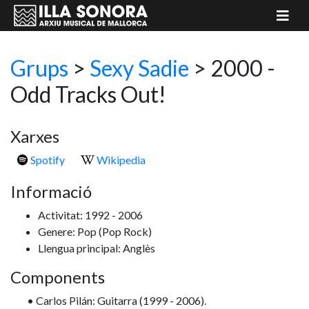
Grups
>
Sexy Sadie
> 2000 -
Odd Tracks Out!
Xarxes
Spotify
Wikipedia
Informació
Activitat: 1992 - 2006
Genere: Pop
(Pop Rock)
Llengua principal: Anglès
Components
• Carlos Pilán: Guitarra (1999 - 2006).