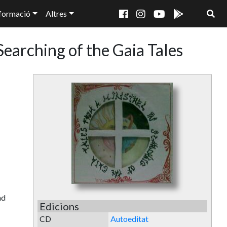
formació
Altres
Searching of the Gaia Tales
nd
Edicions
CD
Autoeditat