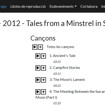
rups
Llistes de reproducció
Esdeveniments
Col·labora
In
 2012 - Tales from a Minstrel in 
Cançons
Totes les cançons
1. Ancient's Tale
03:31
2. Campfire Stories
03:11
3. The Moon's Lament
04:22
4. The Meeting Between the Sun a
Moon (Part I)
01:33