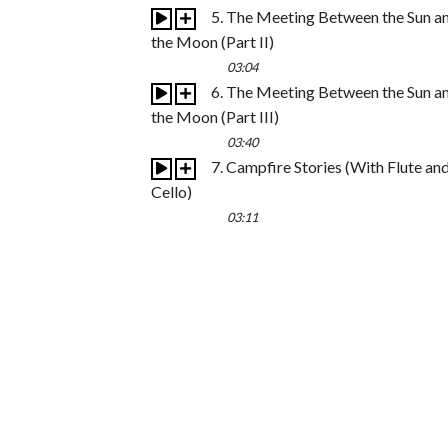
5. The Meeting Between the Sun a
the Moon (Part II)
03:04
6. The Meeting Between the Sun a
the Moon (Part III)
03:40
7. Campfire Stories (With Flute an
Cello)
03:11