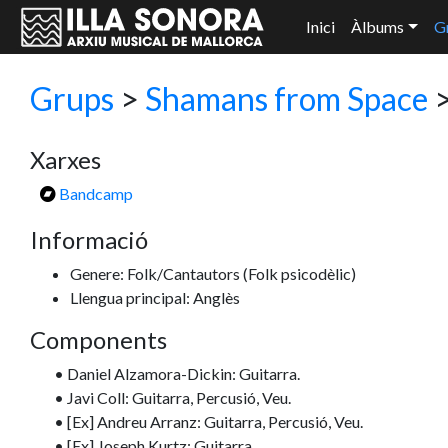
Inici
Àlbums
G
Grups
>
Shamans from Space
>
Xarxes
Bandcamp
Informació
Genere: Folk/Cantautors
(Folk psicodèlic)
Llengua principal: Anglès
Components
• Daniel Alzamora-Dickin: Guitarra.
• Javi Coll: Guitarra, Percusió, Veu.
• [Ex] Andreu Arranz: Guitarra, Percusió, Veu.
• [Ex] Joseph Kurtz: Guitarra.