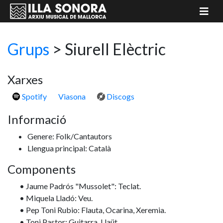
Grups
>
Siurell Elèctric
Xarxes
Spotify
Viasona
Discogs
Informació
Genere: Folk/Cantautors
Llengua principal: Català
Components
• Jaume Padrós "Mussolet": Teclat.
• Miquela Lladó: Veu.
• Pep Toni Rubio: Flauta, Ocarina, Xeremia.
• Toni Pastor: Guitarra, Llaüt.