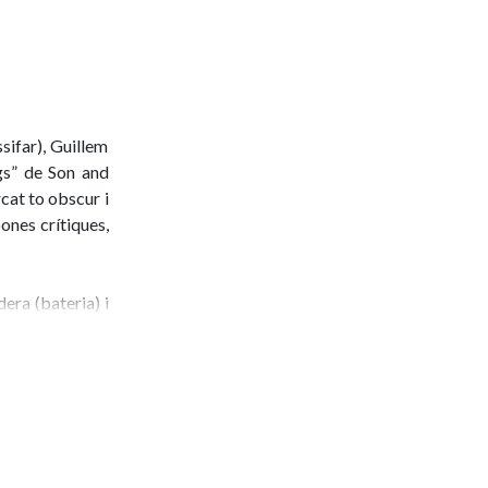
sifar), Guillem
gs” de Son and
cat to obscur i
ones crítiques,
era (bateria) i
nçons al directe
res). És a sobre
ep les millors
Holy Ghosts es
el Teatre Xesc