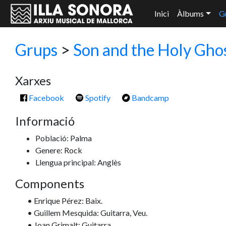
Inici
Àlbums
G
Grups
>
Son and the Holy Gho
Xarxes
Facebook
Spotify
Bandcamp
Informació
Població: Palma
Genere: Rock
Llengua principal: Anglès
Components
• Enrique Pérez: Baix.
• Guillem Mesquida: Guitarra, Veu.
• Joan Grimalt: Guitarra.