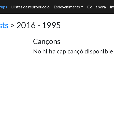
rups
Llistes de reproducció
Esdeveniments
Col·labora
In
sts
> 2016 - 1995
Cançons
No hi ha cap cançó disponible