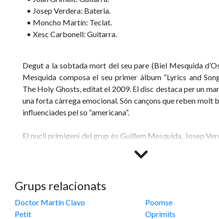
• Josep Verdera: Bateria.
• Moncho Martín: Teclat.
• Xesc Carbonell: Guitarra.
Degut a la sobtada mort del seu pare (Biel Mesquida d’Os
Mesquida composa el seu primer àlbum “Lyrics and Son
The Holy Ghosts, editat el 2009. El disc destaca per un mar
una forta càrrega emocional. Són cançons que reben molt b
influenciades pel so “americana”.
El nucli primigeni del grup és Guillem Mesquida, Josep Verd
Joan Grimalt (guitarra, pedal i lap steel). Per a dur les ca
s’incorporen al grup Dani Pi (baix) i Xesc Carbonell (guitar
de l’escenari on el grup mostra tot el seu potencial i r
crítiques. Com els grans grups del pasat, Son and The 
Grups relacionats
vénen amunt a l’escenari.
Doctor Martín Clavo
Poomse
Petit
Oprimits
El grup ofereix concerts a Mallorca en escenaris com 