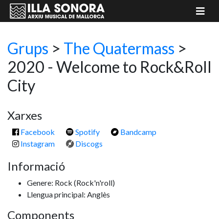
Grups
>
The Quatermass
>
2020 - Welcome to Rock&Roll
City
Xarxes
Facebook
Spotify
Bandcamp
Instagram
Discogs
Informació
Genere: Rock
(Rock'n'roll)
Llengua principal: Anglès
Components